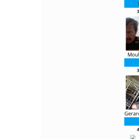
Moul
Gerar