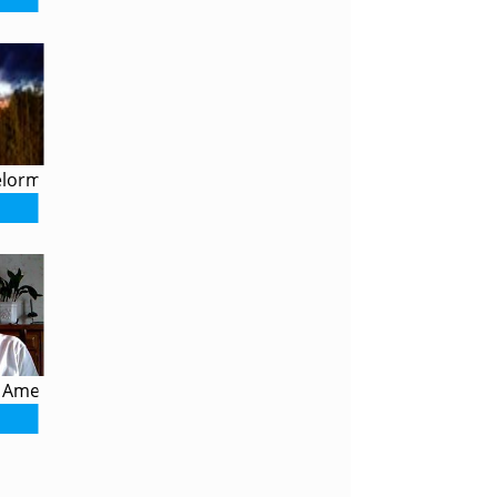
elorme
 Ameline