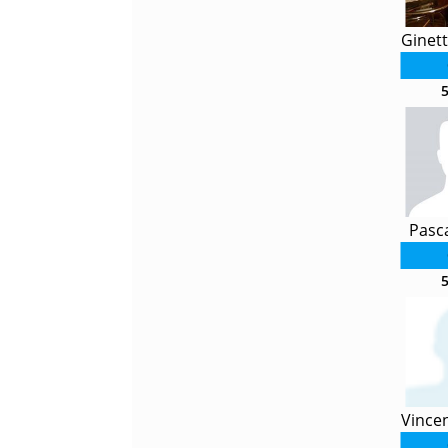
Ginet
Pasca
Vince