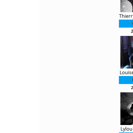
Thierr
Louis
Lylou