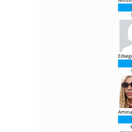
Mous
Edwig
Amina