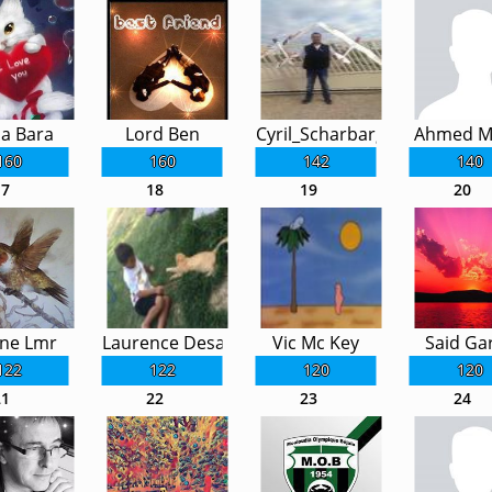
a Bara
Lord Ben
Cyril_Scharbarg
Ahmed M
160
160
142
140
17
18
19
20
ine Lmr
Laurence Desaty
Vic Mc Key
Said Gar
122
122
120
120
21
22
23
24