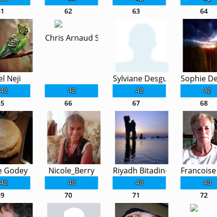
61
62
63
64
Chris Arnaud Sauvage
l Neji
Sylviane Desguiraud
Sophie D
42
42
42
42
65
66
67
68
e Godey
Nicole_Berry
Riyadh Bitadine
Francoise
42
40
40
40
69
70
71
72