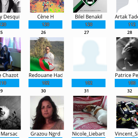
y Desquilbet
Cène H
Bilel Benakil
Artak Tad
120
120
120
112
25
26
27
28
e Chazot
Redouane Hadjoudj
Patrice P
110
102
102
100
29
30
31
32
 Marsac
Grazou Ngrd
Nicole_Liebart
Vincent_