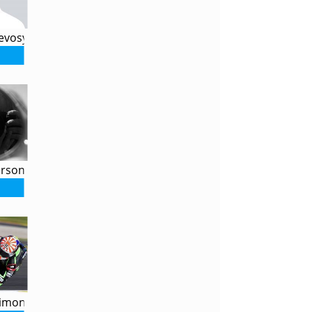
evosyan
ersonne
Simon