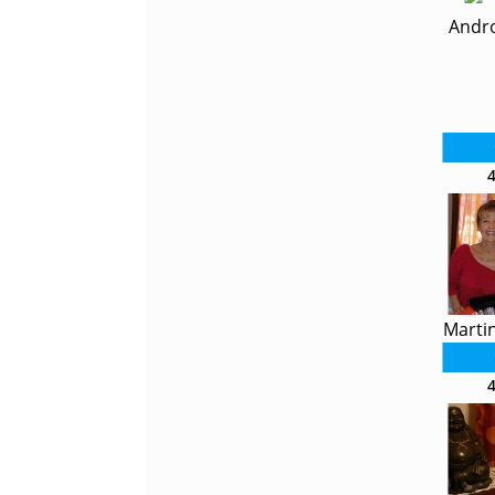
Andr
Marti