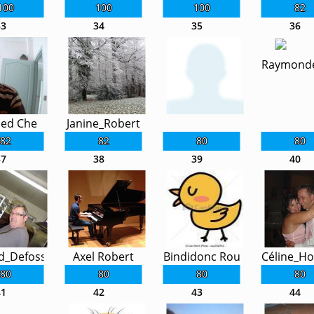
100
100
100
82
33
34
35
36
Raymond
ed Che
Janine_Robert
82
82
80
80
37
38
39
40
d_Defossez
Axel Robert
Bindidonc Roucha
Céline_Ho
80
80
80
80
41
42
43
44