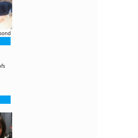
upond
ofs