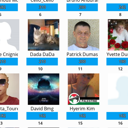
mous Mousmous
Cello_Cello
Bruno Andurand
682
310
290
242
5
6
7
8
e Cnigniet
Dada DaDa
Patrick Dumas
Yvette D
210
210
200
190
9
10
11
12
ta_Toure
David Bmg
Hyerim Kim
182
162
162
162
13
14
15
16