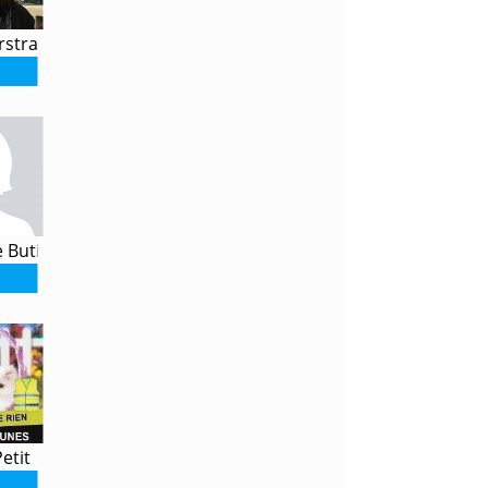
rstraeten
e Butin
etit