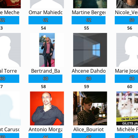
te Mechelaere
Omar Mahieddine
Martine Berger
Nicole_Ve
62
62
62
60
53
54
55
56
l Torre
Bertrand_Ba
Ahcene Dahdouhi
Marie Jos
60
60
60
60
57
58
59
60
nt Caruso
Antonio Morgado Cabral
Alice_Bouriot
Michèle P
60
44
42
42