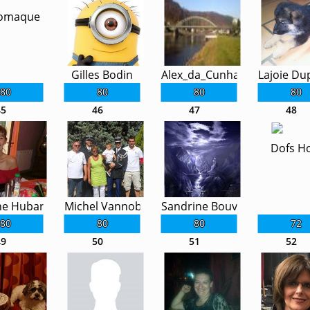
omaque
Gilles Bodin
Alex_da_Cunha
Lajoie D
80
80
80
80
45
46
47
48
Dofs H
ne Hubard
Michel Vannobel
Sandrine Bouvier
80
80
80
72
49
50
51
52