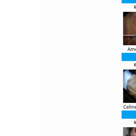
Ame
Celin