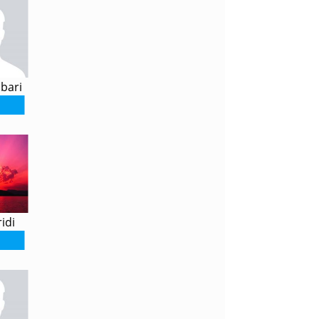
bari
idi