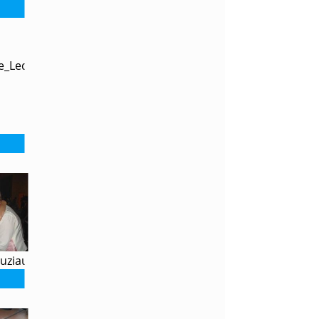
e_Leduc
uziaux